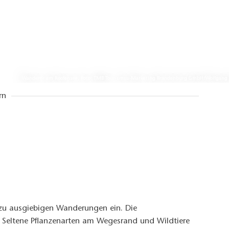
Wanderer am Roofensee, Foto: TMB Tourismus-Marketing Brandenburg GmbH/Wolfgang
rn
zu ausgiebigen Wanderungen ein. Die
. Seltene Pflanzenarten am Wegesrand und Wildtiere