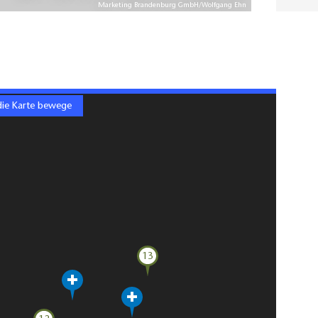
Marketing Brandenburg GmbH/Wolfgang Ehn
die Karte bewege
13