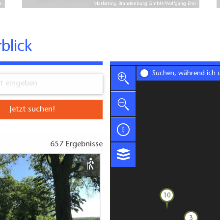
n
Marketing Brandenburg GmbH/Wolfgang Ehn
blick
Suchen, während ich 
Jetzt suchen!
657 Ergebnisse
10